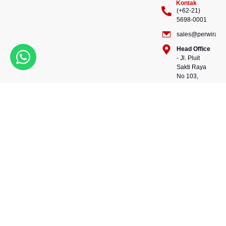
Kontak
(+62-21)
5698-0001
sales@perwiraste
Head Office
- Jl. Pluit
Sakti Raya
No 103,
Pluit
Pejaringan,
Kekuatan dalam setiap
Jakarta
konstruksi, kepercayaan
Utara
dalam setiap langkah.
14450 -
Bersama kami, wujudkan
Indonesia
masa depan yang kokoh
Warehouse
dan berkelanjutan.
- 88, Jl.
Perwira Steel besi beton
Raya
andalan Indonesia.
Serang
No.KM 24,
Talagasari,
Balaraja,
Tangerang
Regency,