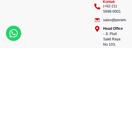
Kontak
(+62-21)
5698-0001
sales@perwiraste
Head Office
- Jl. Pluit
Sakti Raya
No 103,
Pluit
Pejaringan,
Kekuatan dalam setiap
Jakarta
konstruksi, kepercayaan
Utara
dalam setiap langkah.
14450 -
Bersama kami, wujudkan
Indonesia
masa depan yang kokoh
Warehouse
dan berkelanjutan.
- 88, Jl.
Perwira Steel besi beton
Raya
andalan Indonesia.
Serang
No.KM 24,
Talagasari,
Balaraja,
Tangerang
Regency,