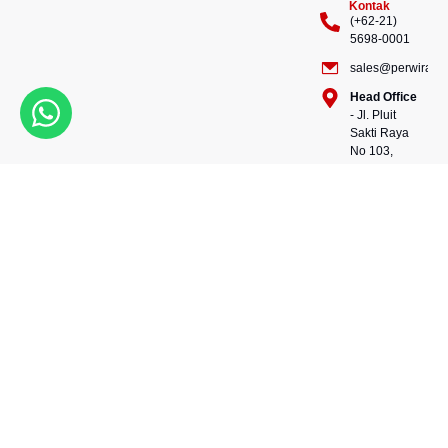
Kontak
(+62-21)
5698-0001
sales@perwiraste
Head Office
- Jl. Pluit
Sakti Raya
No 103,
Pluit
Pejaringan,
Kekuatan dalam setiap
Jakarta
konstruksi, kepercayaan
Utara
dalam setiap langkah.
14450 -
Bersama kami, wujudkan
Indonesia
masa depan yang kokoh
Warehouse
dan berkelanjutan.
- 88, Jl.
Perwira Steel besi beton
Raya
andalan Indonesia.
Serang
No.KM 24,
Talagasari,
Balaraja,
Tangerang
Regency,