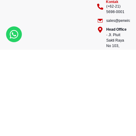
Kontak
(+62-21)
5698-0001
sales@perwiraste
Head Office
- Jl. Pluit
Sakti Raya
No 103,
Pluit
Pejaringan,
Kekuatan dalam setiap
Jakarta
konstruksi, kepercayaan
Utara
dalam setiap langkah.
14450 -
Bersama kami, wujudkan
Indonesia
masa depan yang kokoh
Warehouse
dan berkelanjutan.
- 88, Jl.
Perwira Steel besi beton
Raya
andalan Indonesia.
Serang
No.KM 24,
Talagasari,
Balaraja,
Tangerang
Regency,