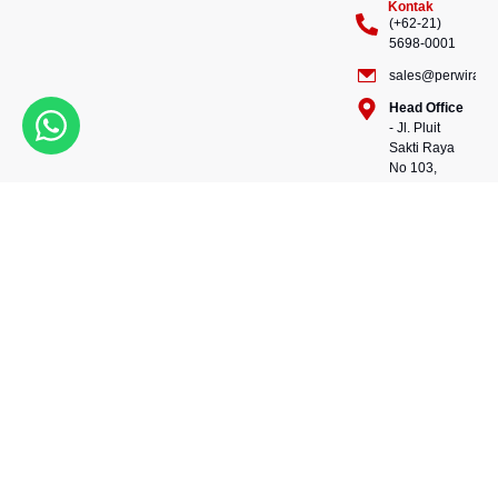
Kontak
(+62-21)
5698-0001
sales@perwiraste
Head Office
- Jl. Pluit
Sakti Raya
No 103,
Pluit
Pejaringan,
Kekuatan dalam setiap
Jakarta
konstruksi, kepercayaan
Utara
dalam setiap langkah.
14450 -
Bersama kami, wujudkan
Indonesia
masa depan yang kokoh
Warehouse
dan berkelanjutan.
- 88, Jl.
Perwira Steel besi beton
Raya
andalan Indonesia.
Serang
No.KM 24,
Talagasari,
Balaraja,
Tangerang
Regency,