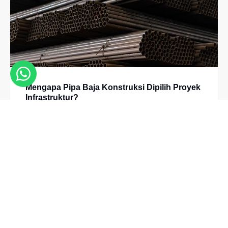
Mengapa Pipa Baja Konstruksi Dipilih Proyek
Infrastruktur?
November 22, 2025