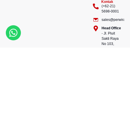
Kontak
(+62-21)
5698-0001
sales@perwiraste
Head Office
- Jl. Pluit
Sakti Raya
No 103,
Pluit
Pejaringan,
Kekuatan dalam setiap
Jakarta
konstruksi, kepercayaan
Utara
dalam setiap langkah.
14450 -
Bersama kami, wujudkan
Indonesia
masa depan yang kokoh
Warehouse
dan berkelanjutan.
- 88, Jl.
Perwira Steel besi beton
Raya
andalan Indonesia.
Serang
No.KM 24,
Talagasari,
Balaraja,
Tangerang
Regency,