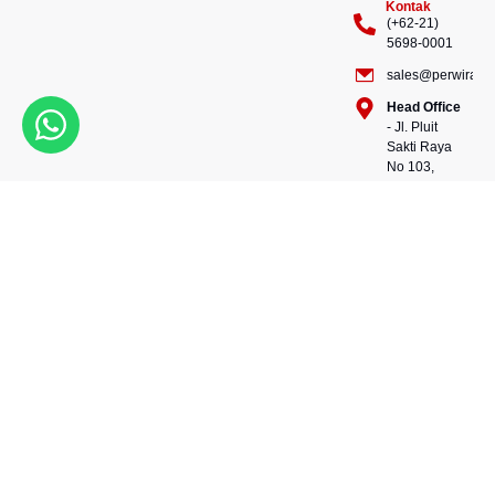
Kontak
(+62-21)
5698-0001
sales@perwiraste
Head Office
- Jl. Pluit
Sakti Raya
No 103,
Pluit
Pejaringan,
Kekuatan dalam setiap
Jakarta
konstruksi, kepercayaan
Utara
dalam setiap langkah.
14450 -
Bersama kami, wujudkan
Indonesia
masa depan yang kokoh
Warehouse
dan berkelanjutan.
- 88, Jl.
Perwira Steel besi beton
Raya
andalan Indonesia.
Serang
No.KM 24,
Talagasari,
Balaraja,
Tangerang
Regency,