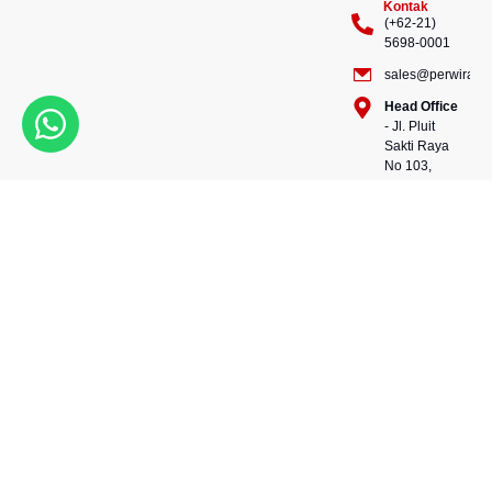
Kontak
(+62-21)
5698-0001
sales@perwiraste
Head Office
- Jl. Pluit
Sakti Raya
No 103,
Pluit
Pejaringan,
Kekuatan dalam setiap
Jakarta
konstruksi, kepercayaan
Utara
dalam setiap langkah.
14450 -
Bersama kami, wujudkan
Indonesia
masa depan yang kokoh
Warehouse
dan berkelanjutan.
- 88, Jl.
Perwira Steel besi beton
Raya
andalan Indonesia.
Serang
No.KM 24,
Talagasari,
Balaraja,
Tangerang
Regency,