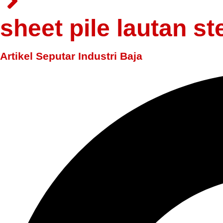
sheet pile lautan st
Artikel Seputar Industri Baja