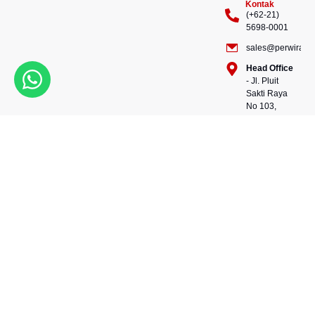
Kontak
(+62-21)
5698-0001
sales@perwiraste
Head Office
- Jl. Pluit
Sakti Raya
No 103,
Pluit
Pejaringan,
Kekuatan dalam setiap
Jakarta
konstruksi, kepercayaan
Utara
dalam setiap langkah.
14450 -
Bersama kami, wujudkan
Indonesia
masa depan yang kokoh
Warehouse
dan berkelanjutan.
- 88, Jl.
Perwira Steel besi beton
Raya
andalan Indonesia.
Serang
No.KM 24,
Talagasari,
Balaraja,
Tangerang
Regency,