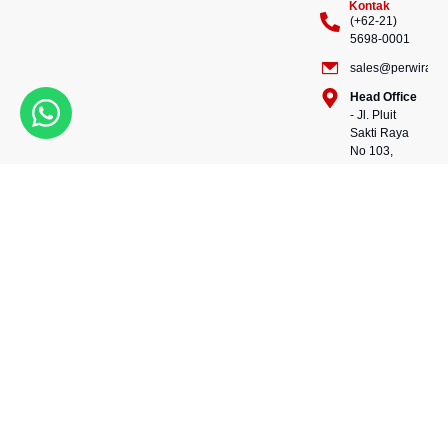
Kontak
(+62-21)
5698-0001
sales@perwiraste
Head Office
- Jl. Pluit
Sakti Raya
No 103,
Pluit
Pejaringan,
Kekuatan dalam setiap
Jakarta
konstruksi, kepercayaan
Utara
dalam setiap langkah.
14450 -
Bersama kami, wujudkan
Indonesia
masa depan yang kokoh
Warehouse
dan berkelanjutan.
- 88, Jl.
Perwira Steel besi beton
Raya
andalan Indonesia.
Serang
No.KM 24,
Talagasari,
Balaraja,
Tangerang
Regency,