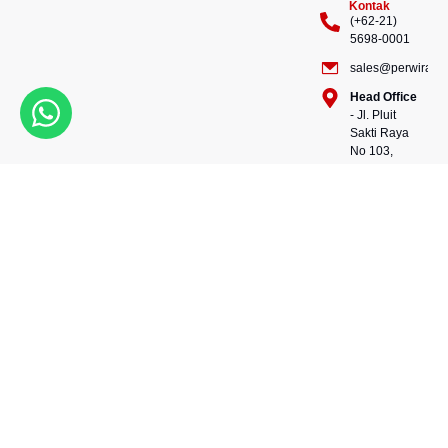
Kontak
(+62-21)
5698-0001
sales@perwiraste
Head Office
- Jl. Pluit
Sakti Raya
No 103,
Pluit
Pejaringan,
Kekuatan dalam setiap
Jakarta
konstruksi, kepercayaan
Utara
dalam setiap langkah.
14450 -
Bersama kami, wujudkan
Indonesia
masa depan yang kokoh
Warehouse
dan berkelanjutan.
- 88, Jl.
Perwira Steel besi beton
Raya
andalan Indonesia.
Serang
No.KM 24,
Talagasari,
Balaraja,
Tangerang
Regency,