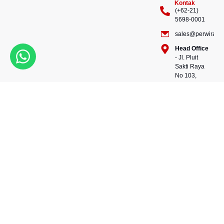
Kontak
(+62-21)
5698-0001
sales@perwiraste
Head Office
- Jl. Pluit
Sakti Raya
No 103,
Pluit
Pejaringan,
Kekuatan dalam setiap
Jakarta
konstruksi, kepercayaan
Utara
dalam setiap langkah.
14450 -
Bersama kami, wujudkan
Indonesia
masa depan yang kokoh
Warehouse
dan berkelanjutan.
- 88, Jl.
Perwira Steel besi beton
Raya
andalan Indonesia.
Serang
No.KM 24,
Talagasari,
Balaraja,
Tangerang
Regency,