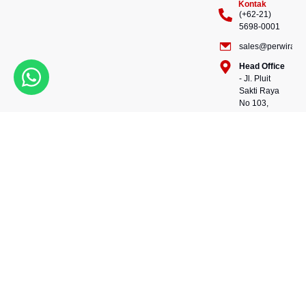
Kontak
(+62-21)
5698-0001
sales@perwiraste
Head Office
- Jl. Pluit
Sakti Raya
No 103,
Pluit
Pejaringan,
Kekuatan dalam setiap
Jakarta
konstruksi, kepercayaan
Utara
dalam setiap langkah.
14450 -
Bersama kami, wujudkan
Indonesia
masa depan yang kokoh
Warehouse
dan berkelanjutan.
- 88, Jl.
Perwira Steel besi beton
Raya
andalan Indonesia.
Serang
No.KM 24,
Talagasari,
Balaraja,
Tangerang
Regency,