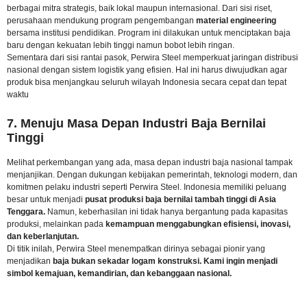
berbagai mitra strategis, baik lokal maupun internasional. Dari sisi riset,
perusahaan mendukung program pengembangan
material engineering
bersama institusi pendidikan. Program ini dilakukan untuk menciptakan baja
baru dengan kekuatan lebih tinggi namun bobot lebih ringan.
Sementara dari sisi rantai pasok, Perwira Steel memperkuat jaringan distribusi
nasional dengan sistem logistik yang efisien. Hal ini harus diwujudkan agar
produk bisa menjangkau seluruh wilayah Indonesia secara cepat dan tepat
waktu
7. Menuju Masa Depan Industri Baja Bernilai
Tinggi
Melihat perkembangan yang ada, masa depan industri baja nasional tampak
menjanjikan. Dengan dukungan kebijakan pemerintah, teknologi modern, dan
komitmen pelaku industri seperti Perwira Steel. Indonesia memiliki peluang
besar untuk menjadi
pusat produksi baja bernilai tambah tinggi di Asia
Tenggara.
Namun, keberhasilan ini tidak hanya bergantung pada kapasitas
produksi, melainkan pada
kemampuan menggabungkan efisiensi, inovasi,
dan keberlanjutan.
Di titik inilah, Perwira Steel menempatkan dirinya sebagai pionir yang
menjadikan
baja bukan sekadar logam konstruksi. Kami ingin menjadi
simbol kemajuan, kemandirian, dan kebanggaan nasional.