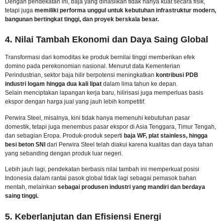
Dengan pendekatan ini, baja yang dihasilkan tidak hanya kuat secara fisik,
tetapi juga
memiliki performa unggul untuk kebutuhan infrastruktur modern,
bangunan bertingkat tinggi, dan proyek berskala besar.
4. Nilai Tambah Ekonomi dan Daya Saing Global
Transformasi dari komoditas ke produk bernilai tinggi memberikan efek
domino pada perekonomian nasional. Menurut data Kementerian
Perindustrian, sektor baja hilir berpotensi meningkatkan
kontribusi PDB
industri logam hingga dua kali lipat
dalam lima tahun ke depan.
Selain menciptakan lapangan kerja baru, hilirisasi juga memperluas basis
ekspor dengan harga jual yang jauh lebih kompetitif.
Perwira Steel, misalnya, kini tidak hanya memenuhi kebutuhan pasar
domestik, tetapi juga menembus pasar ekspor di Asia Tenggara, Timur Tengah,
dan sebagian Eropa. Produk-produk seperti
baja WF, plat stainless, hingga
besi beton SNI
dari Perwira Steel telah diakui karena kualitas dan daya tahan
yang sebanding dengan produk luar negeri.
Lebih jauh lagi, pendekatan berbasis nilai tambah ini memperkuat posisi
Indonesia dalam rantai pasok global tidak lagi sebagai pemasok bahan
mentah, melainkan
sebagai produsen industri yang mandiri dan berdaya
saing tinggi.
5. Keberlanjutan dan Efisiensi Energi