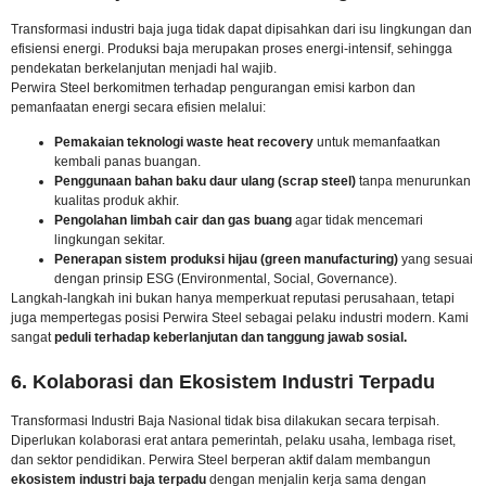
Transformasi industri baja juga tidak dapat dipisahkan dari isu lingkungan dan
efisiensi energi. Produksi baja merupakan proses energi-intensif, sehingga
pendekatan berkelanjutan menjadi hal wajib.
Perwira Steel berkomitmen terhadap pengurangan emisi karbon dan
pemanfaatan energi secara efisien melalui:
Pemakaian teknologi waste heat recovery
untuk memanfaatkan
kembali panas buangan.
Penggunaan bahan baku daur ulang (scrap steel)
tanpa menurunkan
kualitas produk akhir.
Pengolahan limbah cair dan gas buang
agar tidak mencemari
lingkungan sekitar.
Penerapan sistem produksi hijau (green manufacturing)
yang sesuai
dengan prinsip ESG (Environmental, Social, Governance).
Langkah-langkah ini bukan hanya memperkuat reputasi perusahaan, tetapi
juga mempertegas posisi Perwira Steel sebagai pelaku industri modern. Kami
sangat
peduli terhadap keberlanjutan dan tanggung jawab sosial.
6. Kolaborasi dan Ekosistem Industri Terpadu
Transformasi Industri Baja Nasional tidak bisa dilakukan secara terpisah.
Diperlukan kolaborasi erat antara pemerintah, pelaku usaha, lembaga riset,
dan sektor pendidikan. Perwira Steel berperan aktif dalam membangun
ekosistem industri baja terpadu
dengan menjalin kerja sama dengan