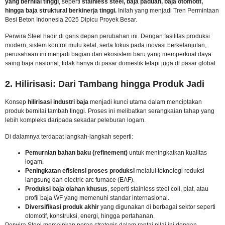
yang bernilai tinggi
, seperti
stainless steel, baja paduan, baja otomotif,
hingga baja struktural berkinerja tinggi.
Inilah yang menjadi
Tren Permintaan
Besi Beton Indonesia 2025 Dipicu Proyek Besar
.
Perwira Steel hadir di garis depan perubahan ini. Dengan fasilitas produksi
modern, sistem kontrol mutu ketat, serta fokus pada inovasi berkelanjutan,
perusahaan ini menjadi bagian dari ekosistem baru yang memperkuat daya
saing baja nasional, tidak hanya di pasar domestik tetapi juga di pasar global.
2. Hilirisasi: Dari Tambang hingga Produk Jadi
Konsep
hilirisasi industri baja
menjadi kunci utama dalam menciptakan
produk bernilai tambah tinggi. Proses ini melibatkan serangkaian tahap yang
lebih kompleks daripada sekadar peleburan logam.
Di dalamnya terdapat langkah-langkah seperti:
Pemurnian bahan baku (refinement)
untuk meningkatkan kualitas
logam.
Peningkatan efisiensi proses produksi
melalui teknologi reduksi
langsung dan electric arc furnace (EAF).
Produksi baja olahan khusus
, seperti stainless steel coil, plat, atau
profil baja WF yang memenuhi standar internasional.
Diversifikasi produk akhir
yang digunakan di berbagai sektor seperti
otomotif, konstruksi, energi, hingga pertahanan.
Perwira Steel memainkan peran strategis dalam rantai nilai ini dengan