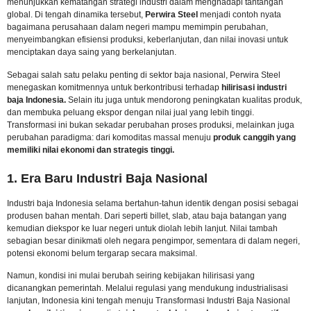
menunjukkan kematangan strategi industri dalam menghadapi tantangan
global. Di tengah dinamika tersebut,
Perwira Steel
menjadi contoh nyata
bagaimana perusahaan dalam negeri mampu memimpin perubahan,
menyeimbangkan efisiensi produksi, keberlanjutan, dan nilai inovasi untuk
menciptakan daya saing yang berkelanjutan.
Sebagai salah satu pelaku penting di sektor baja nasional, Perwira Steel
menegaskan komitmennya untuk berkontribusi terhadap
hilirisasi industri
baja Indonesia.
Selain itu juga untuk mendorong peningkatan kualitas produk,
dan membuka peluang ekspor dengan nilai jual yang lebih tinggi.
Transformasi ini bukan sekadar perubahan proses produksi, melainkan juga
perubahan paradigma: dari komoditas massal menuju
produk canggih yang
memiliki nilai ekonomi dan strategis tinggi.
1. Era Baru Industri Baja Nasional
Industri baja Indonesia selama bertahun-tahun identik dengan posisi sebagai
produsen bahan mentah. Dari seperti billet, slab, atau baja batangan yang
kemudian diekspor ke luar negeri untuk diolah lebih lanjut. Nilai tambah
sebagian besar dinikmati oleh negara pengimpor, sementara di dalam negeri,
potensi ekonomi belum tergarap secara maksimal.
Namun, kondisi ini mulai berubah seiring kebijakan hilirisasi yang
dicanangkan pemerintah. Melalui regulasi yang mendukung industrialisasi
lanjutan, Indonesia kini tengah menuju Transformasi Industri Baja Nasional