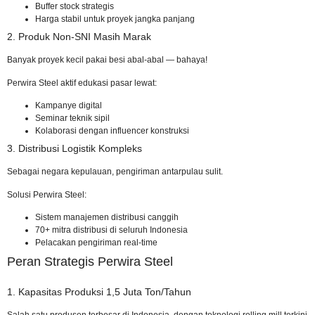
Buffer stock strategis
Harga stabil untuk proyek jangka panjang
2. Produk Non-SNI Masih Marak
Banyak proyek kecil pakai besi abal-abal — bahaya!
Perwira Steel aktif edukasi pasar lewat:
Kampanye digital
Seminar teknik sipil
Kolaborasi dengan influencer konstruksi
3. Distribusi Logistik Kompleks
Sebagai negara kepulauan, pengiriman antarpulau sulit.
Solusi Perwira Steel:
Sistem manajemen distribusi canggih
70+ mitra distribusi di seluruh Indonesia
Pelacakan pengiriman real-time
Peran Strategis Perwira Steel
1. Kapasitas Produksi 1,5 Juta Ton/Tahun
Salah satu produsen terbesar di Indonesia, dengan teknologi rolling mill terkini