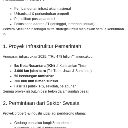
Pembangunan infrastruktur nasional
Urbanisasi & pertumbuhan properti
Pemulihan pascapandemi
Fokus pada daerah 3T (tertinggal, terdepan, terluar)
Perwira Steel hadir sebagai mitra strategis untuk menjawab semua kebutuhan
ini.
1. Proyek Infrastruktur Pemerintah
Anggaran infrastruktur 2025: **Rp 478 triliun**, mencakup:
Ibu Kota Nusantara (IKN)
di Kalimantan Timur
3.000 km jalan baru
(Tol Trans Jawa & Sumatera)
50 bendungan tambahan
200.000 unit rumah subsidi
Fasilitas publik: RS, sekolah, pelabuhan
Semua proyek ini butuh besi beton dalam jumlah besar.
2. Permintaan dari Sektor Swasta
Proyek properti & industri juga jadi pendorong utama:
Gedung pencakar langit & apartemen
Kawasan industri & pergudangan