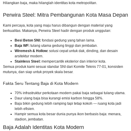
Hilangkan baja, maka hilanglah identitas kota metropolitan.
Perwira Steel: Mitra Pembangunan Kota Masa Depan
Kami percaya, kota yang maju harus dibangun dengan material yang
berkualitas. Makanya, Perwira Steel hadir dengan produk unggulan:
Besi Beton SNI:
fondasi gedung yang tahan lama.
Baja WF:
tulang utama gedung tinggi dan jembatan.
Wiremesh & Hollow:
solusi cepat untuk dak, dinding, dan desain
arsitektur modern.
Stainless Steel:
mempercantik eksterior dan interior kota.
Semua produk kami sesuai standar
SNI dari Komite Teknis 77-01
, konsisten
mutunya, dan siap untuk proyek skala besar.
Fakta Seru Tentang Baja di Kota Modern
70% infrastruktur perkotaan modern pakai baja sebagai tulang utama.
Daur ulang baja bisa kurangi emisi karbon hingga 58%.
Baja bikin gedung lebih ramping tapi tetap kokoh — ruang kota jadi
lebih efisien.
Hampir semua kota besar dunia punya ikon berbasis baja: menara,
stadion, jembatan.
Baja Adalah Identitas Kota Modern