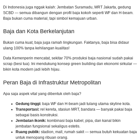
Di Indonesia juga nggak kalah: Jembatan Suramadu, MRT Jakarta, gedung
SCBD — semua dibangun dengan profil baja kokoh seperti WF dan H-beam.
Baja bukan cuma material, tapi simbol kemajuan urban.
Baja dan Kota Berkelanjutan
Bukan cuma kuat, baja juga ramah lingkungan. Faktanya, baja bisa didaur
ulang 100% tanpa kehilangan kualitas!
Data Kemenperin mencatat, sekitar 70% produksi baja nasional sudah pakai
scrap (besi tua). Ini mendukung konsep green building dan ekonomi sirkular —
bikin kota modern jadi lebih hijau.
Peran Baja di Infrastruktur Metropolitan
Apa saja aspek vital yang dibentuk oleh baja?
Gedung tinggi:
baja WF dan H-beam jadi tulang utama skyline kota.
Transportasi:
rel kereta, stasiun MRT, bandara — banyak pakai baja
sebagai basis konstruksi.
Jembatan ikonik:
kombinasi baja kabel, pipa, dan kanal bikin
jembatan fungsional sekaligus estetis.
Ruang publik:
stadion, mall, rumah sakit — semua butuh kekuatan baja
untuk menopang ribuan orang.