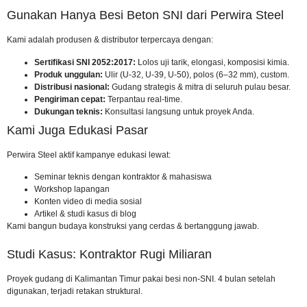
Gunakan Hanya Besi Beton SNI dari Perwira Steel
Kami adalah produsen & distributor terpercaya dengan:
Sertifikasi SNI 2052:2017:
Lolos uji tarik, elongasi, komposisi kimia.
Produk unggulan:
Ulir (U-32, U-39, U-50), polos (6–32 mm), custom.
Distribusi nasional:
Gudang strategis & mitra di seluruh pulau besar.
Pengiriman cepat:
Terpantau real-time.
Dukungan teknis:
Konsultasi langsung untuk proyek Anda.
Kami Juga Edukasi Pasar
Perwira Steel aktif kampanye edukasi lewat:
Seminar teknis dengan kontraktor & mahasiswa
Workshop lapangan
Konten video di media sosial
Artikel & studi kasus di blog
Kami bangun budaya konstruksi yang cerdas & bertanggung jawab.
Studi Kasus: Kontraktor Rugi Miliaran
Proyek gudang di Kalimantan Timur pakai besi non-SNI. 4 bulan setelah
digunakan, terjadi retakan struktural.