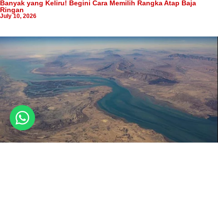
Banyak yang Keliru! Begini Cara Memilih Rangka Atap Baja
Ringan
July 10, 2026
Peran Selat Hormuz dalam Distribusi Baja Dunia di Tengah
Ketegangan Iran AS
March 14, 2026