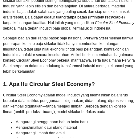
sirkular semakin populer seiring meningkatnya kebutuhan dunia akan sistem
industri yang lebih efisien dan berkelanjutan. Di antara berbagai material
industri, baja adalah salah satu yang paling cocok dan siap untuk memasuki
era tersebut. Baja dapat
didaur ulang tanpa batas (infinitely recyclable)
tanpa kehilangan kualitas. Hal inilah yang menjadikan
Circular Steel Economy
sebagai masa depan industri baja global, termasuk di Indonesia.
Sebagai bagian dari rantai pasok baja nasional,
Perwira Steel
melihat bahwa
penerapan konsep baja sirkular tidak hanya memberikan keuntungan
lingkungan, tetapi juga nilai ekonomi tinggi bagi pelanggan, kontraktor, dan
industri manufaktur secara keseluruhan. Artikel berikut membahas bagaimana
konsep Circular Steel Economy bekerja, manfaatnya, serta bagaimana Perwira
Steel berperan dalam mendukung transformasi industri menuju ekonomi yang
lebih berkelanjutan.
1. Apa Itu Circular Steel Economy?
Circular Steel Economy adalah model industri yang memastikan baja terus
berputar dalam siklus penggunaan—digunakan, didaur ulang, diproses ulang,
dan kembali digunakan—tanpa menjadi limbah. Berbeda dengan konsep
linear (ambil–produksi–buang), model sirkular berfokus pada:
Mengurangi penggunaan bahan baku baru
Mengoptimalkan daur ulang material
Mengurangi limbah dan emisi