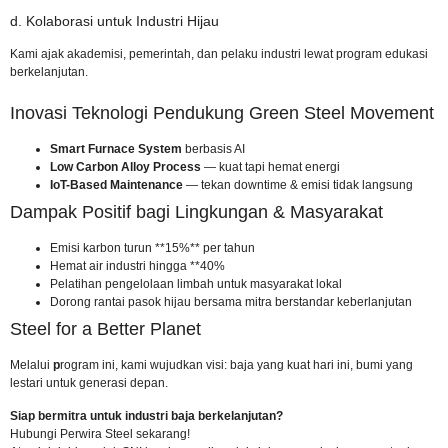
d. Kolaborasi untuk Industri Hijau
Kami ajak akademisi, pemerintah, dan pelaku industri lewat program edukasi
berkelanjutan.
Inovasi Teknologi Pendukung Green Steel Movement
Smart Furnace System
berbasis AI
Low Carbon Alloy Process
— kuat tapi hemat energi
IoT-Based Maintenance
— tekan downtime & emisi tidak langsung
Dampak Positif bagi Lingkungan & Masyarakat
Emisi karbon turun **15%** per tahun
Hemat air industri hingga **40%
Pelatihan pengelolaan limbah untuk masyarakat lokal
Dorong rantai pasok hijau bersama mitra berstandar keberlanjutan
Steel for a Better Planet
Melalui
p
rogram ini, kami wujudkan visi: baja yang kuat hari ini, bumi yang
lestari untuk generasi depan.
Siap bermitra untuk industri baja berkelanjutan?
Hubungi Perwira Steel sekarang
!