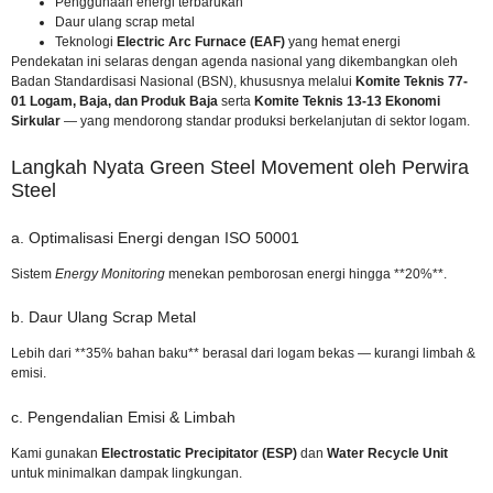
Penggunaan energi terbarukan
Daur ulang scrap metal
Teknologi
Electric Arc Furnace (EAF)
yang hemat energi
Pendekatan ini selaras dengan agenda nasional yang dikembangkan oleh
Badan Standardisasi Nasional (BSN)
, khususnya melalui
Komite Teknis 77-
01 Logam, Baja, dan Produk Baja
serta
Komite Teknis 13-13 Ekonomi
Sirkular
— yang mendorong standar produksi berkelanjutan di sektor logam.
Langkah Nyata Green Steel Movement oleh Perwira
Steel
a. Optimalisasi Energi dengan ISO 50001
Sistem
Energy Monitoring
menekan pemborosan energi hingga **20%**.
b. Daur Ulang Scrap Metal
Lebih dari **35% bahan baku** berasal dari logam bekas — kurangi limbah &
emisi.
c. Pengendalian Emisi & Limbah
Kami gunakan
Electrostatic Precipitator (ESP)
dan
Water Recycle Unit
untuk minimalkan dampak lingkungan.