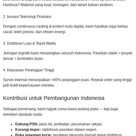
Hasilnya? Material yang kuat, homogen, dan tahan beban ekstrem.
2. Inovasi Teknologi Produksi
Dengan continuous casting & kontrol mutu digital, kami hasilkan baja bebas
cacat, lebih presisi, dan efisien energi.
3. Distribusi Luas & Tepat Waktu
Jaringan logistik kami menjangkau seluruh Indonesia. Pasokan stabil = proyek
lancar = kontraktor puas.
4. Kepuasan Pelanggan Tinggi
Survei internal menunjukkan >85% pelanggan puas. Repeat order yang tinggi
jadi bukti kepercayaan mereka.
Kontribusi untuk Pembangunan Indonesia
Sebagai pemenang, kami nggak cuma bawa pulang piala — tapi juga
memberi dampak nyata:
Dukung PSN:
jalan tol, jembatan, perumahan rakyat.
Kurangi impor:
stabilisasi pasokan dalam negeri.
Buka lapangan kerja:
gerakkan ekonomi daerah lewat distribusi.