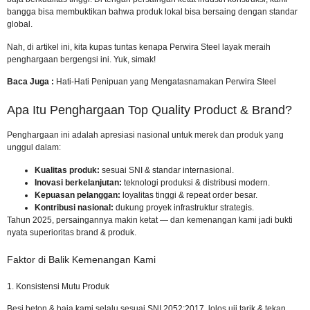
bangga bisa membuktikan bahwa produk lokal bisa bersaing dengan standar
global.
Nah, di artikel ini, kita kupas tuntas kenapa Perwira Steel layak meraih
penghargaan bergengsi ini. Yuk, simak!
Baca Juga :
Hati-Hati Penipuan yang Mengatasnamakan Perwira Steel
Apa Itu Penghargaan Top Quality Product & Brand?
Penghargaan ini adalah apresiasi nasional untuk merek dan produk yang
unggul dalam:
Kualitas produk:
sesuai SNI & standar internasional.
Inovasi berkelanjutan:
teknologi produksi & distribusi modern.
Kepuasan pelanggan:
loyalitas tinggi & repeat order besar.
Kontribusi nasional:
dukung proyek infrastruktur strategis.
Tahun 2025, persaingannya makin ketat — dan kemenangan kami jadi bukti
nyata superioritas brand & produk.
Faktor di Balik Kemenangan Kami
1. Konsistensi Mutu Produk
Besi beton & baja kami selalu sesuai SNI 2052:2017, lolos uji tarik & tekan.