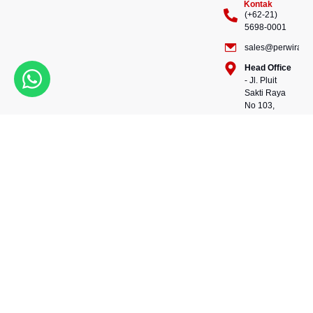
Kontak
(+62-21)
5698-0001
sales@perwiraste
Head Office
- Jl. Pluit
Sakti Raya
No 103,
Pluit
Pejaringan,
Kekuatan dalam setiap
Jakarta
konstruksi, kepercayaan
Utara
dalam setiap langkah.
14450 -
Bersama kami, wujudkan
Indonesia
masa depan yang kokoh
Warehouse
dan berkelanjutan.
- 88, Jl.
Perwira Steel besi beton
Raya
andalan Indonesia.
Serang
No.KM 24,
Talagasari,
Balaraja,
Tangerang
Regency,