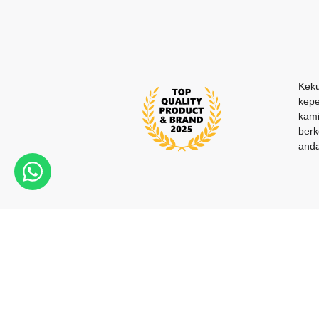
Keku
kepe
kami
berk
anda