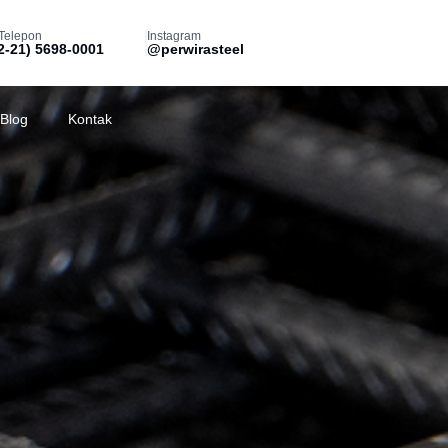
Telepon
Instagram
2-21) 5698-0001
@perwirasteel
Blog
Kontak