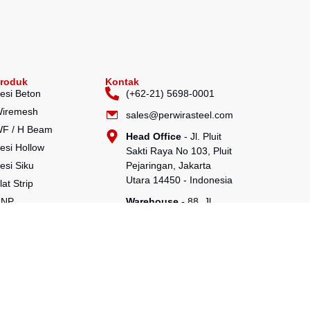
roduk
Kontak
esi Beton
(+62-21) 5698-0001
iremesh
sales@perwirasteel.com
F / H Beam
Head Office
- Jl. Pluit
esi Hollow
Sakti Raya No 103, Pluit
esi Siku
Pejaringan, Jakarta
Utara 14450 - Indonesia
lat Strip
UNP
Warehouse
- 88, Jl.
Raya Serang No.KM 24,
CNP
Talagasari, Balaraja,
ipa Baja
Tangerang Regency,
ipa Spiral
Banten 15610
awat Bendrat
heetpile
ako