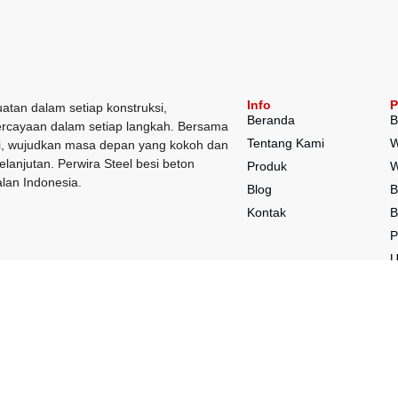
Info
P
atan dalam setiap konstruksi,
Beranda
B
rcayaan dalam setiap langkah. Bersama
Tentang Kami
W
, wujudkan masa depan yang kokoh dan
elanjutan. Perwira Steel besi beton
Produk
W
lan Indonesia.
Blog
B
Kontak
B
P
P
P
K
S
N