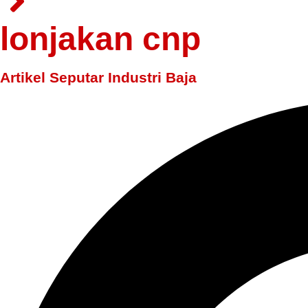
lonjakan cnp
Artikel Seputar Industri Baja