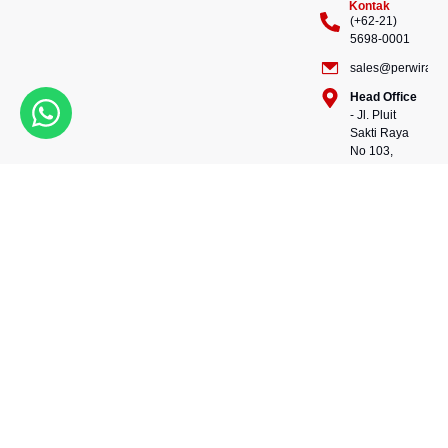
Kontak
(+62-21)
5698-0001
sales@perwiraste
Head Office
- Jl. Pluit
Sakti Raya
No 103,
Pluit
Pejaringan,
Kekuatan dalam setiap
Jakarta
konstruksi, kepercayaan
Utara
dalam setiap langkah.
14450 -
Bersama kami, wujudkan
Indonesia
masa depan yang kokoh
Warehouse
dan berkelanjutan.
- 88, Jl.
Perwira Steel besi beton
Raya
andalan Indonesia.
Serang
No.KM 24,
Talagasari,
Balaraja,
Tangerang
Regency,