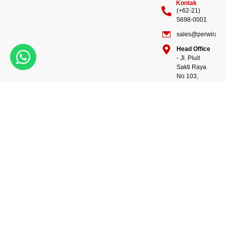
Kontak
(+62-21)
5698-0001
sales@perwiraste
Head Office
- Jl. Pluit
Sakti Raya
No 103,
Pluit
Pejaringan,
Kekuatan dalam setiap
Jakarta
konstruksi, kepercayaan
Utara
dalam setiap langkah.
14450 -
Bersama kami, wujudkan
Indonesia
masa depan yang kokoh
Warehouse
dan berkelanjutan.
- 88, Jl.
Perwira Steel besi beton
Raya
andalan Indonesia.
Serang
No.KM 24,
Talagasari,
Balaraja,
Tangerang
Regency,