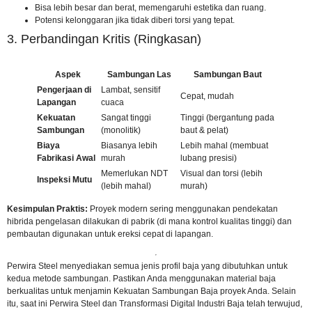
Bisa lebih besar dan berat, memengaruhi estetika dan ruang.
Potensi kelonggaran jika tidak diberi torsi yang tepat.
3. Perbandingan Kritis (Ringkasan)
Aspek
Sambungan Las
Sambungan Baut
Pengerjaan di
Lambat, sensitif
Cepat, mudah
Lapangan
cuaca
Kekuatan
Sangat tinggi
Tinggi (bergantung pada
Sambungan
(monolitik)
baut & pelat)
Biaya
Biasanya lebih
Lebih mahal (membuat
Fabrikasi Awal
murah
lubang presisi)
Memerlukan NDT
Visual dan torsi (lebih
Inspeksi Mutu
(lebih mahal)
murah)
Kesimpulan Praktis:
Proyek modern sering menggunakan pendekatan
hibrida pengelasan dilakukan di pabrik (di mana kontrol kualitas tinggi) dan
pembautan digunakan untuk ereksi cepat di lapangan.
Perwira Steel menyediakan semua jenis profil baja yang dibutuhkan untuk
kedua metode sambungan. Pastikan Anda menggunakan material baja
berkualitas untuk menjamin Kekuatan Sambungan Baja proyek Anda. Selain
itu, saat ini
Perwira Steel dan Transformasi Digital Industri Baja
telah terwujud,