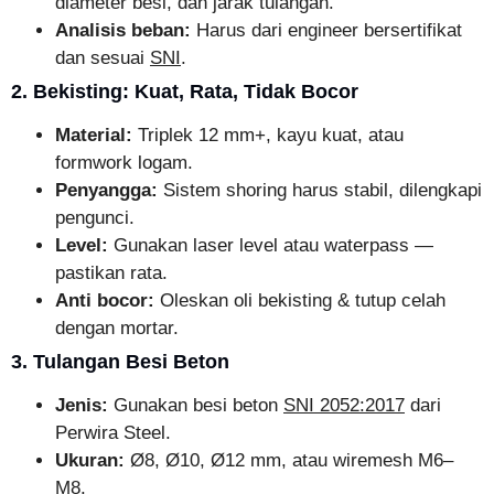
diameter besi, dan jarak tulangan.
Analisis beban:
Harus dari engineer bersertifikat
dan sesuai
SNI
.
2. Bekisting: Kuat, Rata, Tidak Bocor
Material:
Triplek 12 mm+, kayu kuat, atau
formwork logam.
Penyangga:
Sistem shoring harus stabil, dilengkapi
pengunci.
Level:
Gunakan laser level atau waterpass —
pastikan rata.
Anti bocor:
Oleskan oli bekisting & tutup celah
dengan mortar.
3. Tulangan Besi Beton
Jenis:
Gunakan besi beton
SNI 2052:2017
dari
Perwira Steel.
Ukuran:
Ø8, Ø10, Ø12 mm, atau wiremesh M6–
M8.