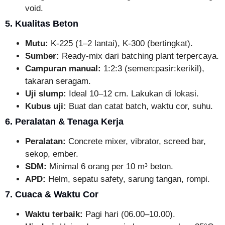
void.
5. Kualitas Beton
Mutu:
K-225 (1–2 lantai), K-300 (bertingkat).
Sumber:
Ready-mix dari batching plant terpercaya.
Campuran manual:
1:2:3 (semen:pasir:kerikil),
takaran seragam.
Uji slump:
Ideal 10–12 cm. Lakukan di lokasi.
Kubus uji:
Buat dan catat batch, waktu cor, suhu.
6. Peralatan & Tenaga Kerja
Peralatan:
Concrete mixer, vibrator, screed bar,
sekop, ember.
SDM:
Minimal 6 orang per 10 m³ beton.
APD:
Helm, sepatu safety, sarung tangan, rompi.
7. Cuaca & Waktu Cor
Waktu terbaik:
Pagi hari (06.00–10.00).