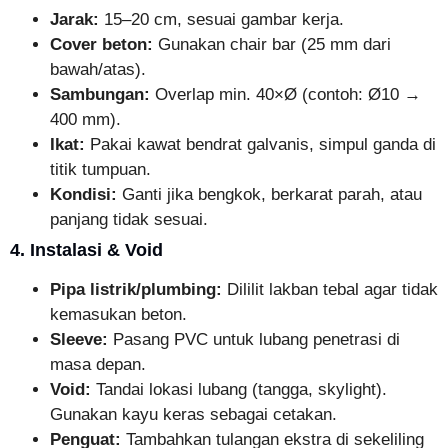
Jarak:
15–20 cm, sesuai gambar kerja.
Cover beton:
Gunakan chair bar (25 mm dari
bawah/atas).
Sambungan:
Overlap min. 40×Ø (contoh: Ø10 →
400 mm).
Ikat:
Pakai kawat bendrat galvanis, simpul ganda di
titik tumpuan.
Kondisi:
Ganti jika bengkok, berkarat parah, atau
panjang tidak sesuai.
4. Instalasi & Void
Pipa listrik/plumbing:
Dililit lakban tebal agar tidak
kemasukan beton.
Sleeve:
Pasang PVC untuk lubang penetrasi di
masa depan.
Void:
Tandai lokasi lubang (tangga, skylight).
Gunakan kayu keras sebagai cetakan.
Penguat:
Tambahkan tulangan ekstra di sekeliling