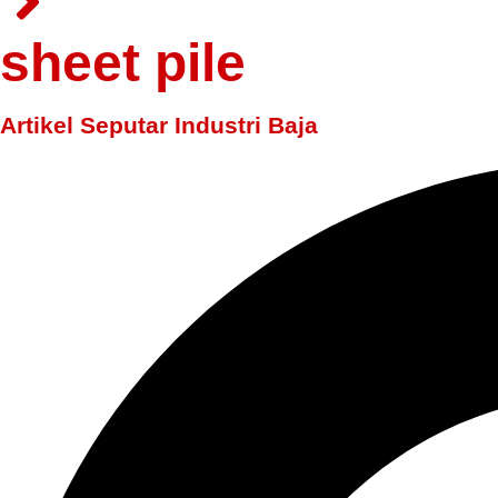
sheet pile
Artikel Seputar Industri Baja